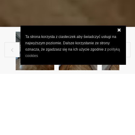
Ta strona korzysta z ciasteczek aby świadczyć usługi na
najwyższym poziomie. Dalsze korzystanie ze strony
oznacza, że zgadzasz się na ich użycie zgodnie z
polityką


cookies
SPRZEDAŻ
tomaszowski, Tomaszów
Mazowiecki, Tomaszów
Mazowiecki
.